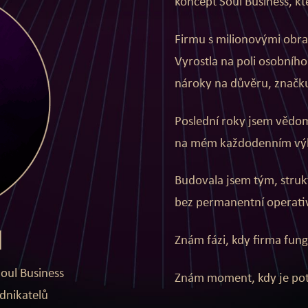
koncept Soul Business, kte
Firmu s milionovými obra
Vyrostla na poli osobního 
nároky na důvěru, značk
Poslední roky jsem vědom
na mém každodenním vý
Budovala jsem tým, struk
bez permanentní operati
l
Znám fázi, kdy firma fungu
oul Business
Znám moment, kdy je potře
dnikatelů