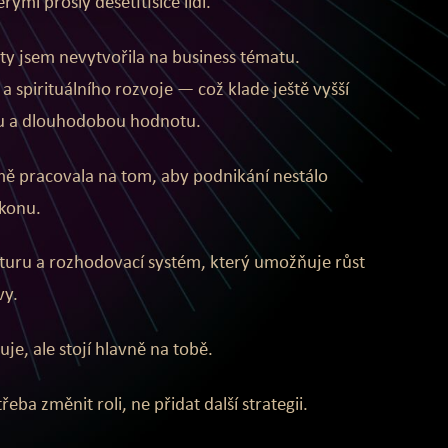
rými prošly desetitisíce lidí.
ty jsem nevytvořila na business tématu.
a spirituálního rozvoje — což klade ještě vyšší
u a dlouhodobou hodnotu.
ě pracovala na tom, aby podnikání nestálo
konu.
turu a rozhodovací systém, který umožňuje růst
vy.
je, ale stojí hlavně na tobě.
ba změnit roli, ne přidat další strategii.