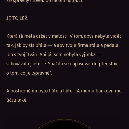
Že správný člověk po ničem netouží.
JE TO LEŽ.
Která tě měla držet v malosti. V tom, abys nebyla vidět
tak, jak by sis přála — a aby tvoje firma stála a padala
jen s tvojí tváří. Ani já jsem nebyla výjimka —
schovávala jsem se. Snažila se napasovat do představ
o tom, co je „správné".
A postupně mi bylo hůře a hůře… A mému bankovnímu
účtu také.