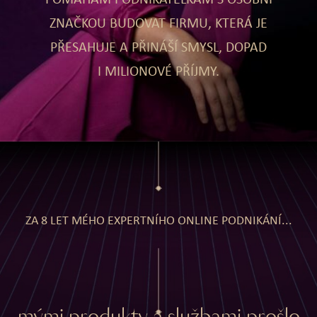
POMÁHÁM PODNIKATELKÁM S OSOBNÍ
ZNAČKOU BUDOVAT FIRMU, KTERÁ JE
PŘESAHUJE A PŘINÁŠÍ SMYSL, DOPAD
I MILIONOVÉ PŘÍJMY.
ZA 8 LET MÉHO EXPERTNÍHO ONLINE PODNIKÁNÍ...