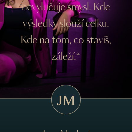
nevylučuje smysl. Kde
výsledky slouží celku.
Kde na tom, co stavíš,
záleží.“