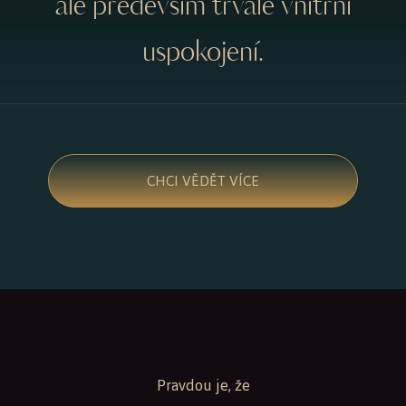
ale především trvalé vnitřní
uspokojení.
CHCI VĚDĚT VÍCE
Pravdou je, že