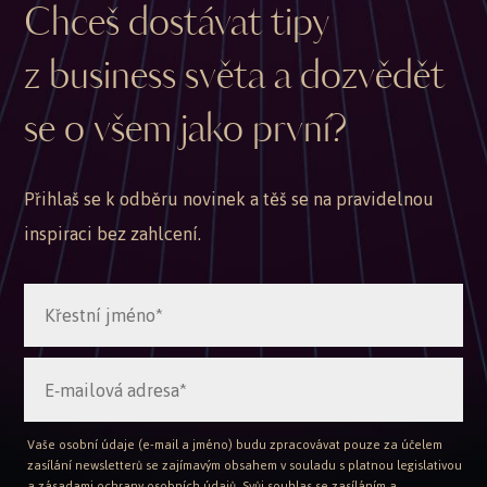
Chceš dostávat tipy
z business světa a dozvědět
se o všem jako první?
Přihlaš se k odběru novinek a těš se na pravidelnou
inspiraci bez zahlcení.
Vaše osobní údaje (e-mail a jméno) budu zpracovávat pouze za účelem
zasílání newsletterů se zajímavým obsahem v souladu s platnou legislativou
a zásadami ochrany osobních údajů. Svůj souhlas se zasíláním a