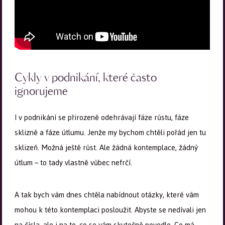
Cykly v podnikání, které často
ignorujeme
I v podnikání se přirozeně odehrávají fáze růstu, fáze
sklizně a fáze útlumu. Jenže my bychom chtěli pořád jen tu
sklizeň. Možná ještě růst. Ale žádná kontemplace, žádný
útlum – to tady vlastně vůbec nefrčí.
A tak bych vám dnes chtěla nabídnout otázky, které vám
mohou k této kontemplaci posloužit. Abyste se nedívali jen
na čísla, ale i na to, co se vám skutečně povedlo. Co má