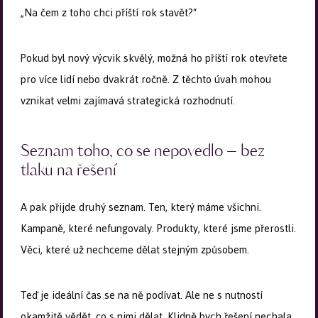
„Na čem z toho chci příští rok stavět?“
Pokud byl nový výcvik skvělý, možná ho příští rok otevřete
pro více lidí nebo dvakrát ročně. Z těchto úvah mohou
vznikat velmi zajímavá strategická rozhodnutí.
Seznam toho, co se nepovedlo – bez
tlaku na řešení
A pak přijde druhý seznam. Ten, který máme všichni.
Kampaně, které nefungovaly. Produkty, které jsme přerostli.
Věci, které už nechceme dělat stejným způsobem.
Teď je ideální čas se na ně podívat. Ale ne s nutností
okamžitě vědět, co s nimi dělat. Klidně bych řešení nechala