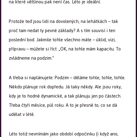
na které většinou pak není čas. Léto je ideální.
Protože teď jsou lidi na dovolených, na lehátkách – tak
proč tam nedat ty pevné základy? A s tím souvisí i ten
poslední bod. Jakmile tohle všechno máte – úklid, vizi,
přípravu – můžete si říct: „OK, na tohle mám kapacitu. To
zvládneme na podzim.“
A třeba si naplánujete: Podzim – děláme tohle, tohle, tohle.
Někdo plánuje rok dopředu. Já taky někdy. Ale jsou roky,
kdy je to hodně dynamické, a tak plánuju jen po částech.
Třeba čtyři měsíce, půl roku. A to je přesně to, co se dá
udělat v létě.
Léto totiž nevnímám jako období odpočinku (i když ano,