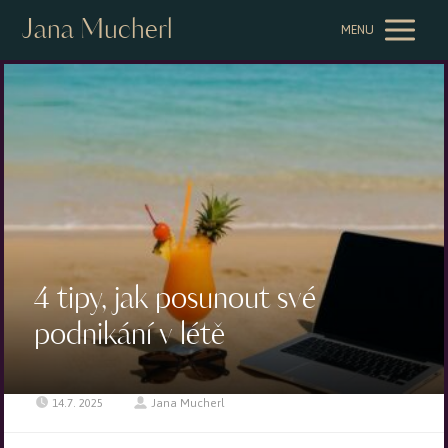
Jana Mucherl
MENU
4 tipy, jak posunout své
podnikání v létě
14.7. 2025
Jana Mucherl