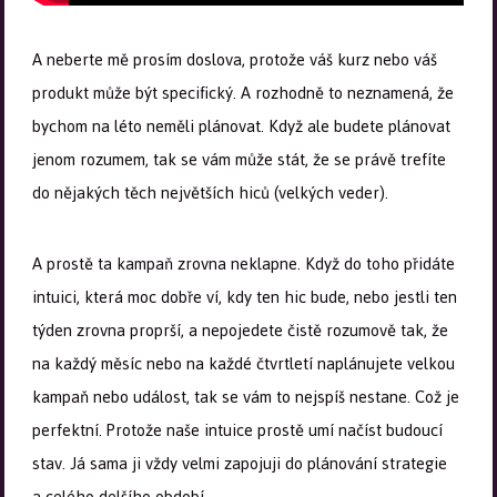
A neberte mě prosím doslova, protože váš kurz nebo váš
produkt může být specifický. A rozhodně to neznamená, že
bychom na léto neměli plánovat. Když ale budete plánovat
jenom rozumem, tak se vám může stát, že se právě trefíte
do nějakých těch největších hiců (velkých veder).
A prostě ta kampaň zrovna neklapne. Když do toho přidáte
intuici, která moc dobře ví, kdy ten hic bude, nebo jestli ten
týden zrovna proprší, a nepojedete čistě rozumově tak, že
na každý měsíc nebo na každé čtvrtletí naplánujete velkou
kampaň nebo událost, tak se vám to nejspíš nestane. Což je
perfektní. Protože naše intuice prostě umí načíst budoucí
stav. Já sama ji vždy velmi zapojuji do plánování strategie
a celého delšího období.