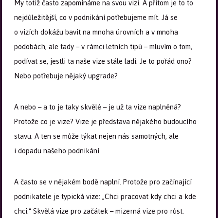
My totiž často zapomínáme na svou vizi. A přitom je to to
nejdůležitější, co v podnikání potřebujeme mít. Já se
o vizích dokážu bavit na mnoha úrovních a v mnoha
podobách, ale tady – v rámci letních tipů – mluvím o tom,
podívat se, jestli ta naše vize stále ladí. Je to pořád ono?
Nebo potřebuje nějaký upgrade?
A nebo – a to je taky skvělé – je už ta vize naplněná?
Protože co je vize? Vize je představa nějakého budoucího
stavu. A ten se může týkat nejen nás samotných, ale
i dopadu našeho podnikání.
A často se v nějakém bodě naplní. Protože pro začínající
podnikatele je typická vize: „Chci pracovat kdy chci a kde
chci.“ Skvělá vize pro začátek – mizerná vize pro růst.